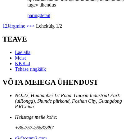
tugev tihendus
päring
detail
1
2
Järgmine >
>>
Lehekülg 1/2
TEAVE
Lae alla
Meist
KKK-d
Tehase ringkäik
VÕTA MEIEGA ÜHENDUST
NO.22, Huatianbei 1st Road, Gaoxin IndustriaI Park
(uiRongg), Shunde piirkond, Foshan City, Guangdong
P.RChina
Helistage meile kohe:
+86-757-26682887
s3@capm3.com