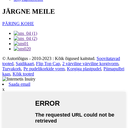
JÄRGNE MEILE
PÄRING KOHE
© Autoriõigus - 2010-2023 : Kõik õigused kaitstud.
Soovitatavad
tooted
,
Saidikaart
,
Flip Top Cap
,
2 värviline värviline korgivorm
,
Turvakork
,
Pe pudelikorkide vorm
,
Korgiga plastpudel
,
Piimapulbri
kaas
,
Kõik tooted
Saada email
x