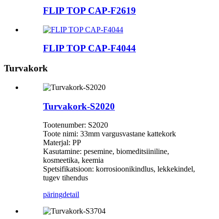
FLIP TOP CAP-F2619
FLIP TOP CAP-F4044
Turvakork
Turvakork-S2020
Tootenumber: S2020
Toote nimi: 33mm vargusvastane kattekork
Materjal: PP
Kasutamine: pesemine, biomeditsiiniline,
kosmeetika, keemia
Spetsifikatsioon: korrosioonikindlus, lekkekindel,
tugev tihendus
päring
detail