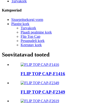
Turvakork
Kategooriad
Sissepritsekorgi vorm
Plastist kork
Turvakork
Plaadi pealmine kork
Flip Top Cap
Pesupudeli kork
Keeratav kork
Soovitatavad tooted
FLIP TOP CAP-F1416
FLIP TOP CAP-F2349