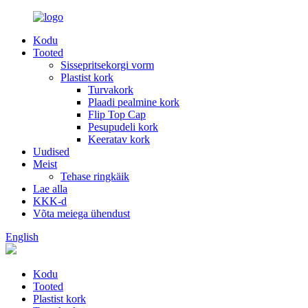
Kodu
Tooted
Sissepritsekorgi vorm
Plastist kork
Turvakork
Plaadi pealmine kork
Flip Top Cap
Pesupudeli kork
Keeratav kork
Uudised
Meist
Tehase ringkäik
Lae alla
KKK-d
Võta meiega ühendust
English
Kodu
Tooted
Plastist kork