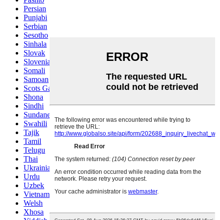
Persian
Punjabi
Serbian
Sesotho
Sinhala
Slovak
Slovenian
Somali
Samoan
Scots Gaelic
Shona
Sindhi
Sundanese
Swahili
Tajik
Tamil
Telugu
Thai
Ukrainian
Urdu
Uzbek
Vietnamese
Welsh
Xhosa