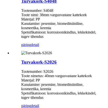
Turvakork-S4048
Tootenumber: S4048
Toote nimi: 38mm vargusvastane kattekork
Materjal: PP
Kasutamine: pesemine, biomeditsiiniline,
kosmeetika, keemia
Spetsifikatsioon: korrosioonikindlus, lekkekindel,
tugev tihendus
päring
detail
Turvakork-S2026
Tootenumber: S2026
Toote nimetus: 40mm vargusvastane kattekork
Materjal: PP
Kasutamine: pesemine, biomeditsiiniline,
kosmeetika, keemia
Spetsifikatsioon: korrosioonikindlus, lekkekindel,
tugev tihendus
päring
detail