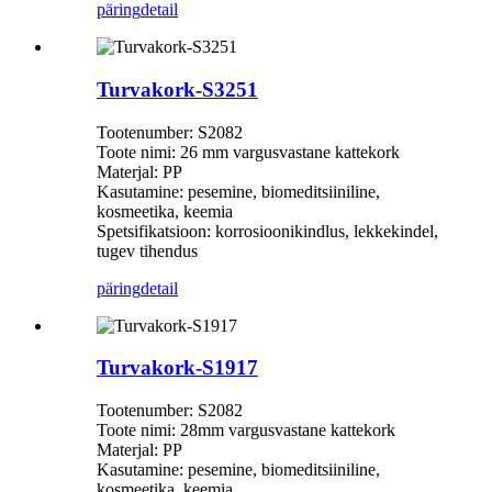
päring
detail
Turvakork-S3251
Tootenumber: S2082
Toote nimi: 26 mm vargusvastane kattekork
Materjal: PP
Kasutamine: pesemine, biomeditsiiniline,
kosmeetika, keemia
Spetsifikatsioon: korrosioonikindlus, lekkekindel,
tugev tihendus
päring
detail
Turvakork-S1917
Tootenumber: S2082
Toote nimi: 28mm vargusvastane kattekork
Materjal: PP
Kasutamine: pesemine, biomeditsiiniline,
kosmeetika, keemia