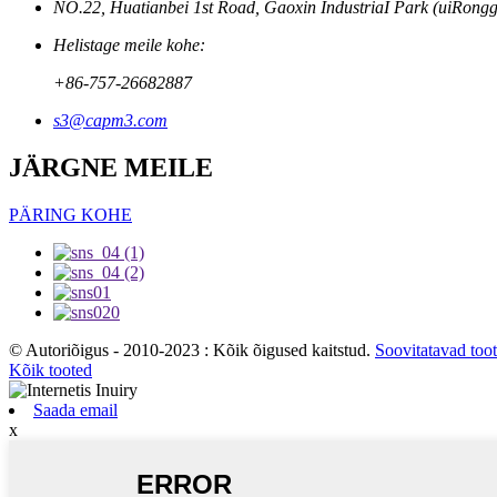
NO.22, Huatianbei 1st Road, Gaoxin IndustriaI Park (uiRong
Helistage meile kohe:
+86-757-26682887
s3@capm3.com
JÄRGNE MEILE
PÄRING KOHE
© Autoriõigus - 2010-2023 : Kõik õigused kaitstud.
Soovitatavad too
Kõik tooted
Saada email
x