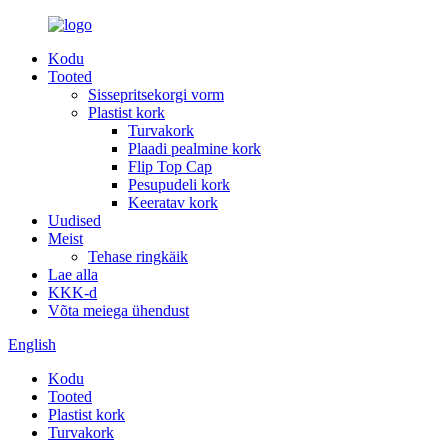
Kodu
Tooted
Sissepritsekorgi vorm
Plastist kork
Turvakork
Plaadi pealmine kork
Flip Top Cap
Pesupudeli kork
Keeratav kork
Uudised
Meist
Tehase ringkäik
Lae alla
KKK-d
Võta meiega ühendust
English
Kodu
Tooted
Plastist kork
Turvakork