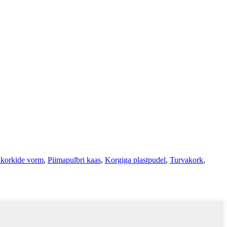
ikorkide vorm
,
Piimapulbri kaas
,
Korgiga plastpudel
,
Turvakork
,