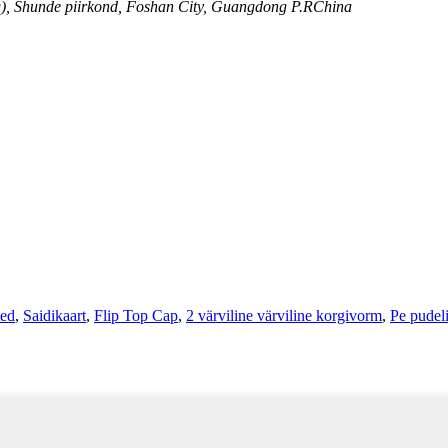
g), Shunde piirkond, Foshan City, Guangdong P.RChina
ted
,
Saidikaart
,
Flip Top Cap
,
2 värviline värviline korgivorm
,
Pe pudel